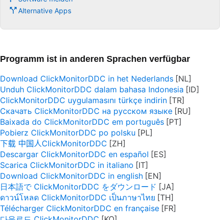
Alternative Apps
Programm ist in anderen Sprachen verfügbar
Download ClickMonitorDDC in het Nederlands
Unduh ClickMonitorDDC dalam bahasa Indonesia
ClickMonitorDDC uygulamasını türkçe indirin
Скачать ClickMonitorDDC на русском языке
Baixada do ClickMonitorDDC em português
Pobierz ClickMonitorDDC po polsku
下载 中国人ClickMonitorDDC
Descargar ClickMonitorDDC en español
Scarica ClickMonitorDDC in italiano
Download ClickMonitorDDC in english
日本語で ClickMonitorDDC をダウンロード
ดาวน์โหลด ClickMonitorDDC เป็นภาษาไทย
Télécharger ClickMonitorDDC en française
다운로드 ClickMonitorDDC