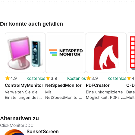
Dir könnte auch gefallen
4.9
Kostenlos
3.9
Kostenlos
3.9
Kostenlos
4
ControlMyMonitor
NetSpeedMonitor
PDFCreator
Q-D
Verwalten Sie die
Mit
Eine unkomplizierte
Date
Einstellungen des
NetSpeedMonitor
Möglichkeit, PDFs zu
Mult
Computermonitors.
kostenlos den
erstellen
Netzwerk-Traffic
überwachen
Alternativen zu
ClickMonitorDDC
SunsetScreen