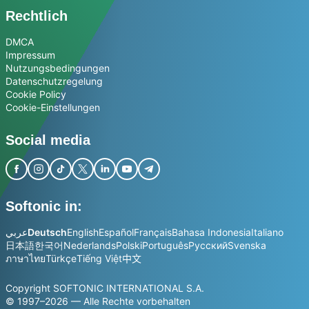
Rechtlich
DMCA
Impressum
Nutzungsbedingungen
Datenschutzregelung
Cookie Policy
Cookie-Einstellungen
Social media
Softonic in:
عربي
Deutsch
English
Español
Français
Bahasa Indonesia
Italiano
日本語
한국어
Nederlands
Polski
Português
Русский
Svenska
ภาษาไทย
Türkçe
Tiếng Việt
中文
Copyright SOFTONIC INTERNATIONAL S.A.
© 1997–2026 — Alle Rechte vorbehalten