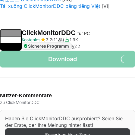
Tải xuống ClickMonitorDDC bằng tiếng Việt
ClickMonitorDDC
für PC
Kostenlos
3.2
11
1.9K
Sicheres Programm
V
7.2
Download
Nutzer-Kommentare
zu ClickMonitorDDC
Haben Sie ClickMonitorDDC ausprobiert? Seien Sie
der Erste, der Ihre Meinung hinterlässt!
Bewertung hinzufügen